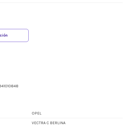
ación
941010848
OPEL
VECTRA C BERLINA