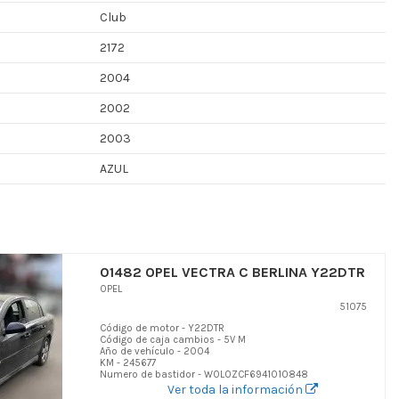
Club
2172
2004
2002
2003
AZUL
01482 OPEL VECTRA C BERLINA Y22DTR
OPEL
51075
Código de motor - Y22DTR
Código de caja cambios - 5V M
Año de vehículo - 2004
KM - 245677
Numero de bastidor - W0L0ZCF6941010848
Ver toda la información