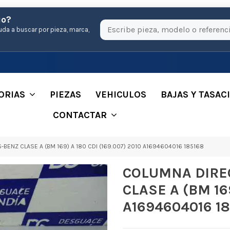
io?
uda a buscar por pieza, marca,
ORIAS
PIEZAS
VEHICULOS
BAJAS Y TASAC
CONTACTAR
ENZ CLASE A (BM 169) A 180 CDI (169.007) 2010 A1694604016 185168
COLUMNA DIRE
CLASE A (BM 169
A1694604016 1