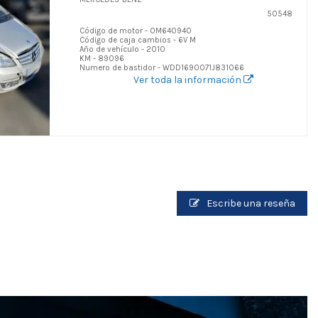
50548
Código de motor - OM640940
Código de caja cambios - 6V M
Año de vehículo - 2010
KM - 89096
Numero de bastidor - WDD1690071J831066
Ver toda la información
Escribe una reseña