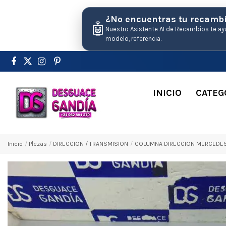
¿No encuentras tu recamb
🤖
Nuestro Asistente AI de Recambios te ay
modelo, referencia.
INICIO
CATEG
Inicio
Pіezas
DIRECCION / TRANSMISION
COLUMNA DIRECCION MERCEDES-B