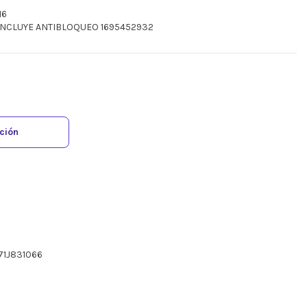
16
6 INCLUYE ANTIBLOQUEO 1695452932
ación
71J831066