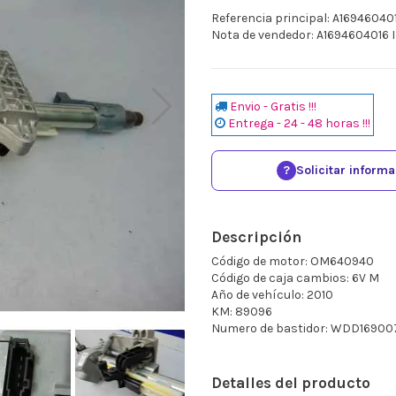
Referencia principal: A16946040
Nota de vendedor: A169460401
Envio - Gratis !!!
Entrega - 24 - 48 horas !!!
?
Solicitar inform
Descripción
Código de motor: OM640940
Código de caja cambios: 6V M
Año de vehículo: 2010
KM: 89096
Numero de bastidor: WDD16900
Detalles del producto