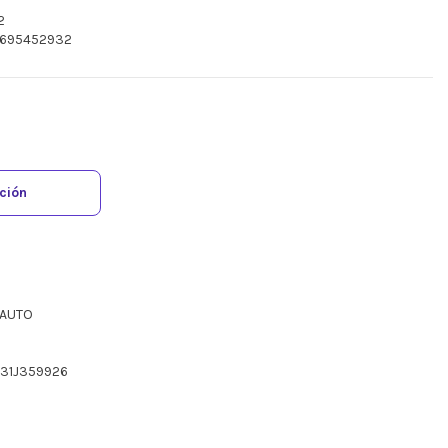
2
 1695452932
ación
 AUTO
331J359926