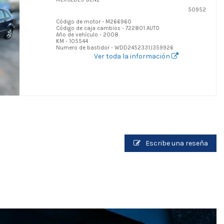
50952
Código de motor - M266960
Código de caja cambios - 722801 AUTO
Año de vehículo - 2008
KM - 105544
Numero de bastidor - WDD2452331J359926
Ver toda la información
Escribe una reseña