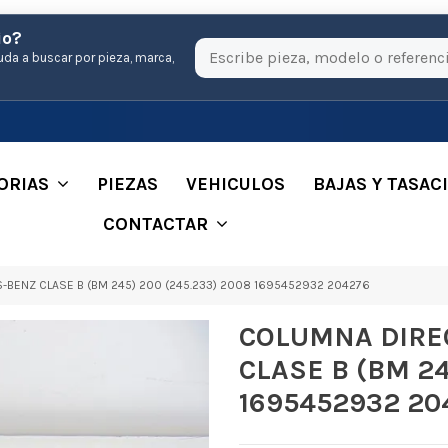
io?
uda a buscar por pieza, marca,
ORIAS
PIEZAS
VEHICULOS
BAJAS Y TASAC
CONTACTAR
BENZ CLASE B (BM 245) 200 (245.233) 2008 1695452932 204276
COLUMNA DIRE
CLASE B (BM 24
1695452932 20