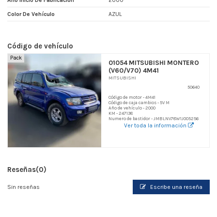
Año Inicio De Fabricacion
2000
Color De Vehículo
AZUL
Código de vehículo
Pack
01054 MITSUBISHI MONTERO
(V60/V70) 4M41
MITSUBISHI
50640
Código de motor - 4M41
Código de caja cambios - 5V M
Año de vehículo - 2000
KM - 247138
Numero de bastidor - JMBLNV78W1J005256
Ver toda la información
Reseñas
(0)
Sin reseñas
Escribe una reseña