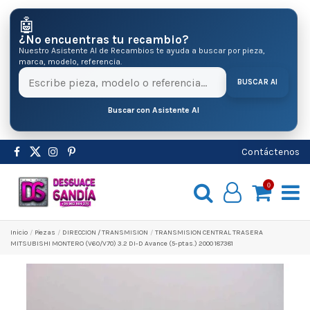
🤖
¿No encuentras tu recambio?
Nuestro Asistente AI de Recambios te ayuda a buscar por pieza,
marca, modelo, referencia.
BUSCAR AI
Buscar con Asistente AI
Contáctenos
0
Inicio
Pіezas
DIRECCION / TRANSMISION
TRANSMISION CENTRAL TRASERA
MITSUBISHI MONTERO (V60/V70) 3.2 DI-D Avance (5-ptas.) 2000 187381