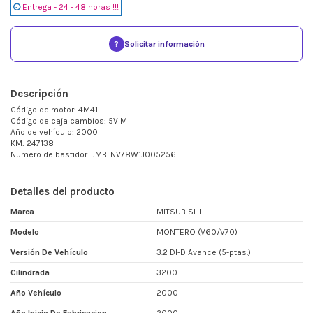
Entrega - 24 - 48 horas !!!
?
Solicitar información
Descripción
Código de motor: 4M41
Código de caja cambios: 5V M
Año de vehículo: 2000
KM: 247138
Numero de bastidor: JMBLNV78W1J005256
Detalles del producto
Marca
MITSUBISHI
Modelo
MONTERO (V60/V70)
Versión De Vehículo
3.2 DI-D Avance (5-ptas.)
Cilindrada
3200
Año Vehículo
2000