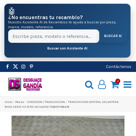
🤖
¿No encuentras tu recambio?
Nuestro Asistente AI de Recambios te ayuda a buscar por pieza,
marca, modelo, referencia.
BUSCAR AI
Buscar con Asistente AI
Contáctenos
0
Inicio
Pіezas
DIRECCION / TRANSMISION
TRANSMISION CENTRAL DELANTERA
BMW SERIE X5 (E70) xDrive35d 7556019 188476