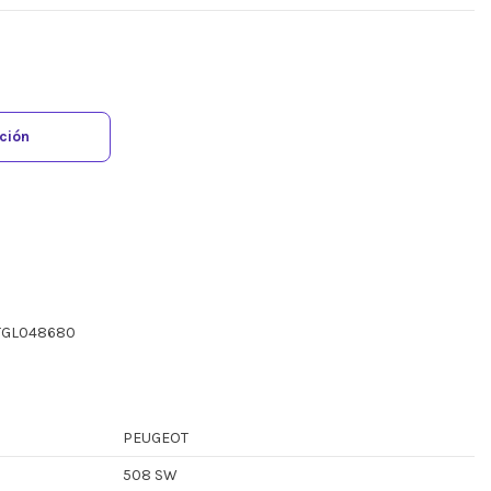
ación
ZTGL048680
PEUGEOT
508 SW