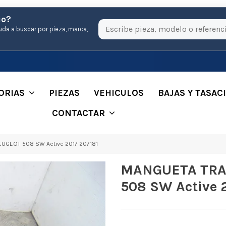
io?
uda a buscar por pieza, marca,
ORIAS
PIEZAS
VEHICULOS
BAJAS Y TASAC
CONTACTAR
GEOT 508 SW Active 2017 207181
MANGUETA TRA
508 SW Active 