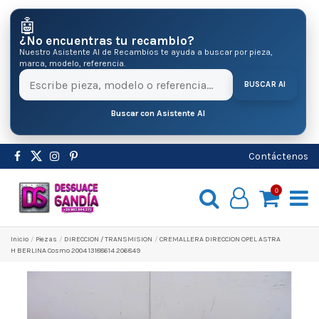
🤖
¿No encuentras tu recambio?
Nuestro Asistente AI de Recambios te ayuda a buscar por pieza,
marca, modelo, referencia.
BUSCAR AI
Buscar con Asistente AI
Contáctenos
0
Inicio
Pіezas
DIRECCION / TRANSMISION
CREMALLERA DIRECCION OPEL ASTRA
H BERLINA Cosmo 2004 13188614 206849