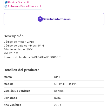
Envio - Gratis !!!
Entrega - 24 - 48 horas !!!
?
Solicitar información
Descripción
Código de motor: Z17DTH
Código de caja cambios: 5V M
Año de vehículo: 2004
KM: 231051
Numero de bastidor: W0L0AHL4855065801
Detalles del producto
Marca
OPEL
Modelo
ASTRA H BERLINA
Versión De Vehículo
Cosmo
Cilindrada
1686
Año Vehículo
2004