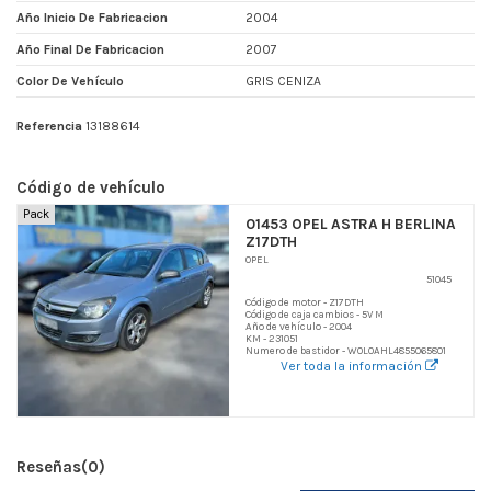
Año Inicio De Fabricacion
2004
Año Final De Fabricacion
2007
Color De Vehículo
GRIS CENIZA
Referencia
13188614
Código de vehículo
Pack
01453 OPEL ASTRA H BERLINA
Z17DTH
OPEL
51045
Código de motor - Z17DTH
Código de caja cambios - 5V M
Año de vehículo - 2004
KM - 231051
Numero de bastidor - W0L0AHL4855065801
Ver toda la información
Reseñas
(0)