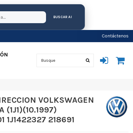
BUSCAR AI
Contáctenos
IÓN
IRECCION VOLKSWAGEN
 (1J1)(10.1997)
01 1J1422327 218691