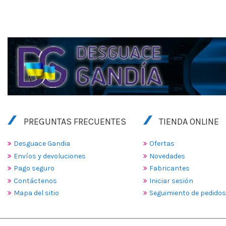
PREGUNTAS FRECUENTES
TIENDA ONLINE
Desguace Gandia
Ofertas
Envíos y devoluciones
Novedades
Pago seguro
Fabricantes
Contáctenos
Iniciar sesión
Mapa del sitio
Seguimiento de pedidos