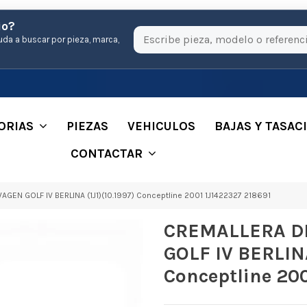
io?
uda a buscar por pieza, marca,
ORIAS
PIEZAS
VEHICULOS
BAJAS Y TASAC
CONTACTAR
N GOLF IV BERLINA (1J1)(10.1997) Conceptline 2001 1J1422327 218691
CREMALLERA D
GOLF IV BERLINA
Conceptline 20