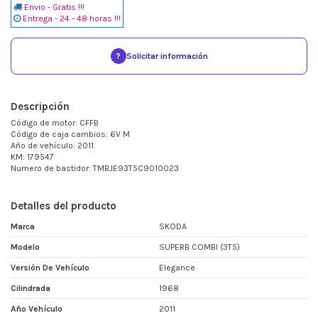
Envio - Gratis !!!
Entrega - 24 - 48 horas !!!
?
Solicitar información
Descripción
Código de motor: CFFB
Código de caja cambios: 6V M
Año de vehículo: 2011
KM: 179547
Numero de bastidor: TMBJE93T5C9010023
Detalles del producto
Marca
SKODA
Modelo
SUPERB COMBI (3T5)
Versión De Vehículo
Elegance
Cilindrada
1968
Año Vehículo
2011