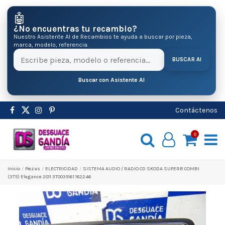
🤖
¿No encuentras tu recambio?
Nuestro Asistente AI de Recambios te ayuda a buscar por pieza,
marca, modelo, referencia.
BUSCAR AI
Buscar con Asistente AI
Contáctenos
0
Inicio
Pіezas
ELECTRICIDAD
SISTEMA AUDIO / RADIO CD SKODA SUPERB COMBI
(3T5) Elegance 2011 3T0035161 182246