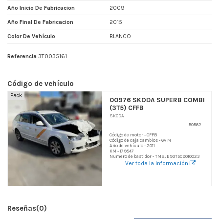
Año Inicio De Fabricacion
2009
Año Final De Fabricacion
2015
Color De Vehículo
BLANCO
Referencia
3T0035161
Código de vehículo
Pack
00976 SKODA SUPERB COMBI
(3T5) CFFB
SKODA
50562
Código de motor - CFFB
Código de caja cambios - 6V M
Año de vehículo - 2011
KM - 179547
Numero de bastidor - TMBJE93T5C9010023
Ver toda la información
Reseñas
(0)