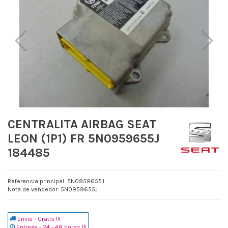
CENTRALITA AIRBAG SEAT
LEON (1P1) FR 5N0959655J
184485
Referencia principal: 5N0959655J
Nota de vendedor: 5N0959655J
Envio - Gratis !!!
Entrega - 24 - 48 horas !!!