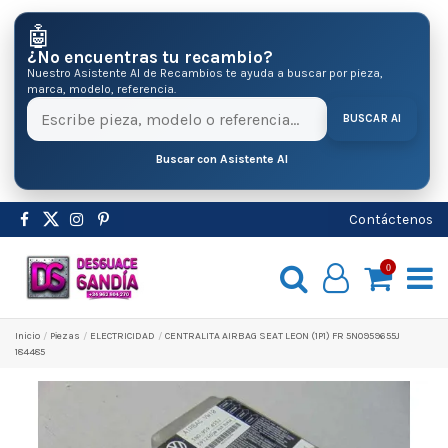
🤖
¿No encuentras tu recambio?
Nuestro Asistente AI de Recambios te ayuda a buscar por pieza,
marca, modelo, referencia.
BUSCAR AI
Buscar con Asistente AI
Contáctenos
0
Inicio
Pіezas
ELECTRICIDAD
CENTRALITA AIRBAG SEAT LEON (1P1) FR 5N0959655J
184485