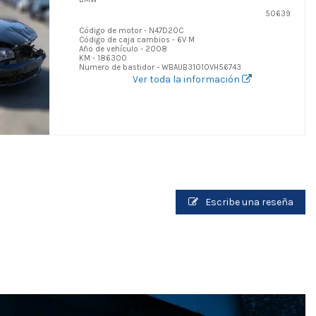
50639
Código de motor - N47D20C
Código de caja cambios - 6V M
Año de vehículo - 2008
KM - 186300
Numero de bastidor - WBAUB31010VH56743
Ver toda la información
Escribe una reseña