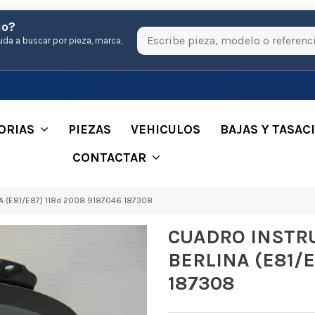
io?
uda a buscar por pieza, marca,
ORIAS
PIEZAS
VEHICULOS
BAJAS Y TASAC
CONTACTAR
 (E81/E87) 118d 2008 9187046 187308
CUADRO INSTR
BERLINA (E81/E
187308