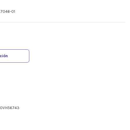
87046-01
ación
10VH56743