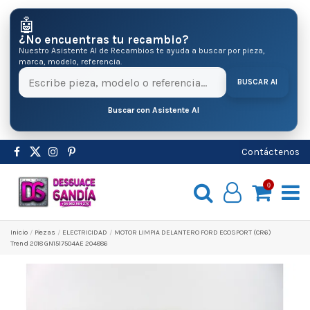
🤖
¿No encuentras tu recambio?
Nuestro Asistente AI de Recambios te ayuda a buscar por pieza,
marca, modelo, referencia.
BUSCAR AI
Buscar con Asistente AI
Contáctenos
0
Inicio
Pіezas
ELECTRICIDAD
MOTOR LIMPIA DELANTERO FORD ECOSPORT (CR6)
Trend 2018 GN1517504AE 204886