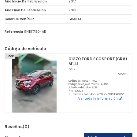
Año Inicio De Fabricacion
2017
Año Final De Fabricacion
2020
Color De Vehículo
GRANATE
Referencia
GN1517504AE
Código de vehículo
Pack
01370 FORD ECOSPORT (CR6)
M1JJ
FORD
50962
Código de motor - M1JJ
Código de caja cambios - AUTO
Año de vehículo - 2018
KM - 106103
Numero de bastidor - WF01XXERK1JJ68093
Ver toda la información
Reseñas
(0)