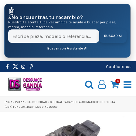
🤖
¿No encuentras tu recambio?
Nuestro Asistente AI de Recambios te ayuda a buscar por pieza,
marca, modelo, referencia.
BUSCAR AI
Buscar con Asistente AI
Contáctenos
0
Inicio
Pіezas
ELECTRICIDAD
CENTRALITA CAMBIO AUTOMATICO FORD FIESTA
(CBK) Fun 2004 4S6P-7Z369-AD 203881