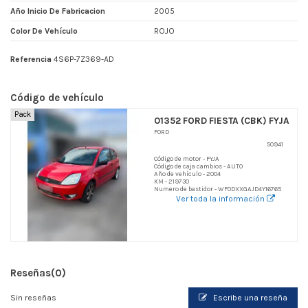
Año Inicio De Fabricacion
2005
Color De Vehículo
ROJO
Referencia
4S6P-7Z369-AD
Código de vehículo
Pack
01352 FORD FIESTA (CBK) FYJA
FORD
50941
Código de motor - FYJA
Código de caja cambios - AUTO
Año de vehículo - 2004
KM - 219730
Numero de bastidor - WF0DXXGAJD4Y16765
Ver toda la información
Reseñas
(0)
Sin reseñas
Escribe una reseña