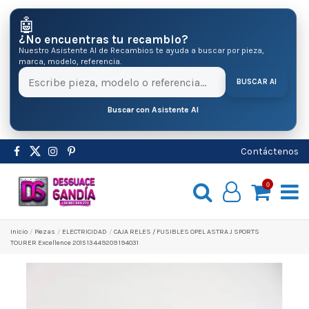
🤖
¿No encuentras tu recambio?
Nuestro Asistente AI de Recambios te ayuda a buscar por pieza,
marca, modelo, referencia.
BUSCAR AI
Buscar con Asistente AI
Contáctenos
0
Inicio
Pіezas
ELECTRICIDAD
CAJA RELES / FUSIBLES OPEL ASTRA J SPORTS
TOURER Excellence 2015 13449209 194031