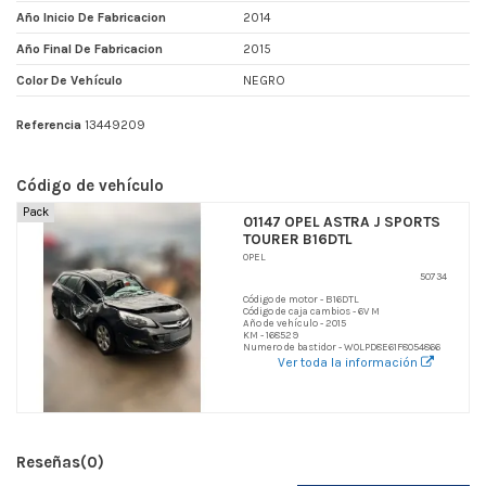
Año Inicio De Fabricacion
2014
Año Final De Fabricacion
2015
Color De Vehículo
NEGRO
Referencia
13449209
Código de vehículo
Pack
01147 OPEL ASTRA J SPORTS
TOURER B16DTL
OPEL
50734
Código de motor - B16DTL
Código de caja cambios - 6V M
Año de vehículo - 2015
KM - 168529
Numero de bastidor - W0LPD8E61F8054866
Ver toda la información
Reseñas
(0)