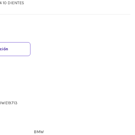
4 10 DIENTES
ación
10WE19713
BMW