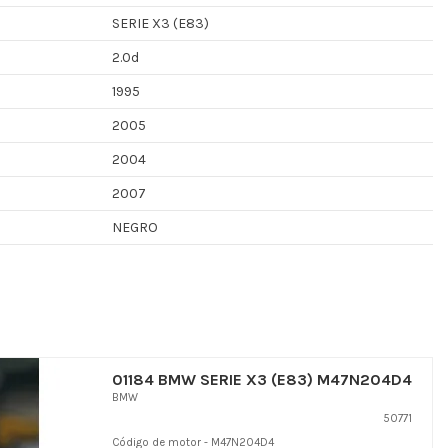
SERIE X3 (E83)
2.0d
1995
2005
2004
2007
NEGRO
01184 BMW SERIE X3 (E83) M47N204D4
BMW
50771
Código de motor - M47N204D4