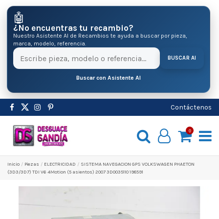
🤖
¿No encuentras tu recambio?
Nuestro Asistente AI de Recambios te ayuda a buscar por pieza,
marca, modelo, referencia.
BUSCAR AI
Buscar con Asistente AI
Contáctenos
0
Inicio
Pіezas
ELECTRICIDAD
SISTEMA NAVEGACION GPS VOLKSWAGEN PHAETON
(3D3/3D7) TDI V6 4Motion (5 asientos) 2007 3D0035110 198591