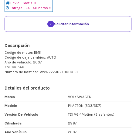
Envio - Gratis !!!
Entrega - 24 - 48 horas !!!
?
Solicitar información
Descripción
Código de motor: BMK
Código de caja cambios: AUTO
Año de vehículo: 2007
KM: 186548
Numero de bastidor: WVWZZZ3DZ78000113
Detalles del producto
Marca
VOLKSWAGEN
Modelo
PHAETON (3D3/3D7)
Versión De Vehículo
TDI V6 4Motion (5 asientos)
Cilindrada
2967
Año Vehículo
2007