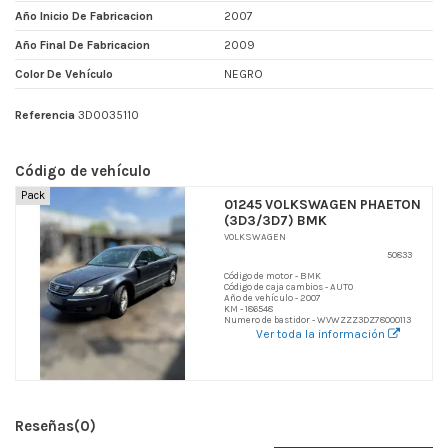
Año Inicio De Fabricacion
2007
Año Final De Fabricacion
2009
Color De Vehículo
NEGRO
Referencia
3D0035110
Código de vehículo
Pack
01245 VOLKSWAGEN PHAETON
(3D3/3D7) BMK
VOLKSWAGEN
50833
Código de motor - BMK
Código de caja cambios - AUTO
Año de vehículo - 2007
KM - 186548
Numero de bastidor - WVWZZZ3DZ78000113
Ver toda la información
Reseñas
(0)