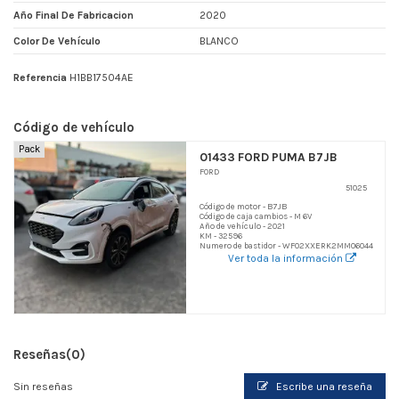
Año Final De Fabricacion
2020
Color De Vehículo
BLANCO
Referencia
H1BB17504AE
Código de vehículo
Pack
01433 FORD PUMA B7JB
FORD
51025
Código de motor - B7JB
Código de caja cambios - M 6V
Año de vehículo - 2021
KM - 32596
Numero de bastidor - WF02XXERK2MM06044
Ver toda la información
Reseñas
(0)
Sin reseñas
Escribe una reseña