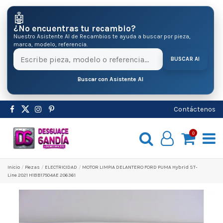
🤖
¿No encuentras tu recambio?
Nuestro Asistente AI de Recambios te ayuda a buscar por pieza,
marca, modelo, referencia.
BUSCAR AI
Buscar con Asistente AI
Contáctenos
0
Inicio
Pіezas
ELECTRICIDAD
MOTOR LIMPIA DELANTERO FORD PUMA Hybrid ST-
Line 2021 H1BB17504AE 206361