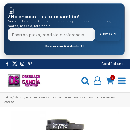
🤖
¿No encuentras tu recambio?
Nuestro Asistente AI de Recambios te ayuda a buscar por pieza,
marca, modelo, referencia.
BUSCAR AI
Buscar con Asistente AI
Contáctenos
0
Inicio
Pіezas
ELECTRICIDAD
ALTERNADOR OPEL ZAFIRA B Cosmo 2005 55556066
207296