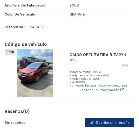
Año Final De Fabricacion
2009
Color De Vehículo
GRANATE
Referencia
55556066
Código de vehículo
Pack
01409 OPEL ZAFIRA B Z22YH
OPEL
51001
Código de motor - Z22YH
Código de caja cambios - M 6V
Año de vehículo - 2005
KM - 178885
Numero de bastidor - W0L0AHM7562019153
Ver toda la información
Reseñas
(0)
Sin reseñas
Escribe una reseña