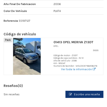
Año Final De Fabricacion
2006
Color De Vehículo
PLATA
Referencia
55197127
Código de vehículo
Pack
01413 OPEL MERIVA Z13DT
OPEL
51005
Código de motor - Z13DT
Código de caja cambios - 5V M
Año de vehículo - 2006
KM - 185247
Numero de bastidor - W0L0XCE7564106276
Ver toda la información
Reseñas
(0)
Sin reseñas
Escribe una reseña