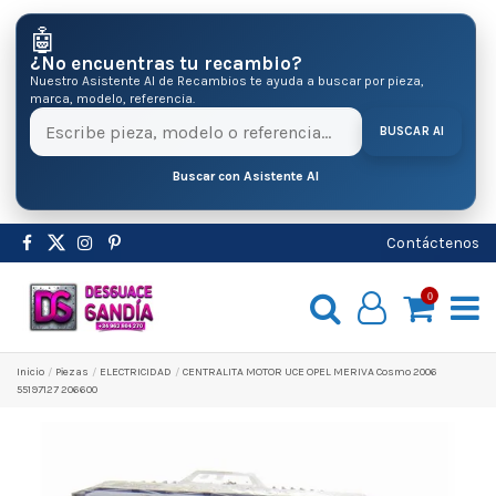
🤖
¿No encuentras tu recambio?
Nuestro Asistente AI de Recambios te ayuda a buscar por pieza,
marca, modelo, referencia.
BUSCAR AI
Buscar con Asistente AI
Contáctenos
0
Inicio
Pіezas
ELECTRICIDAD
CENTRALITA MOTOR UCE OPEL MERIVA Cosmo 2006
55197127 206600