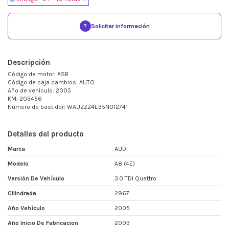
?
Solicitar información
Descripción
Código de motor: ASB
Código de caja cambios: AUTO
Año de vehículo: 2005
KM: 203456
Numero de bastidor: WAUZZZ4E35N012741
Detalles del producto
Marca
AUDI
Modelo
A8 (4E)
Versión De Vehículo
3.0 TDI Quattro
Cilindrada
2967
Año Vehículo
2005
Año Inicio De Fabricacion
2003