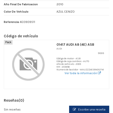
Año Final De Fabricacion
2010
Color De Vehículo
AZUL CENIZO
Referencia
4E0909511
Código de vehículo
Pack
01417 AUDI A8 (4E) ASB
AUDI
51009
Código de motor - ASB
Código de caja cambios - AUTO
Año de vehículo - 2005
KM - 203456
Numero de bastidor - WAUZZZ4E35N012741
Ver toda la información
Reseñas
(0)
Sin reseñas
Escribe una reseña