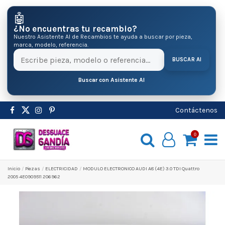
🤖
¿No encuentras tu recambio?
Nuestro Asistente AI de Recambios te ayuda a buscar por pieza,
marca, modelo, referencia.
BUSCAR AI
Buscar con Asistente AI
Contáctenos
0
Inicio
Pіezas
ELECTRICIDAD
MODULO ELECTRONICO AUDI A8 (4E) 3.0 TDI Quattro
2005 4E0909511 206962