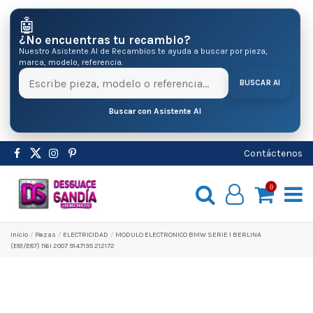
🤖
¿No encuentras tu recambio?
Nuestro Asistente AI de Recambios te ayuda a buscar por pieza,
marca, modelo, referencia.
BUSCAR AI
Buscar con Asistente AI
Contáctenos
0
Inicio
Pіezas
ELECTRICIDAD
MODULO ELECTRONICO BMW SERIE 1 BERLINA
(E81/E87) 116i 2007 9147195 212172