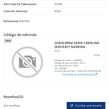
Año Final De Fabricacion
2008
Color De Vehículo
AZUL
Referencia
9147195
Código de vehículo
Pack
01405 BMW SERIE 1 BERLINA
(E81/E87) N43B16A
BMW
50997
Código de motor - N43B16A
Código de caja cambios - 6V M
Año de vehículo - 2007
KM - 160266
Numero de bastidor - WBAUB72010VF95798
Ver toda la información
Reseñas
(0)
Sin reseñas
Escribe una reseña