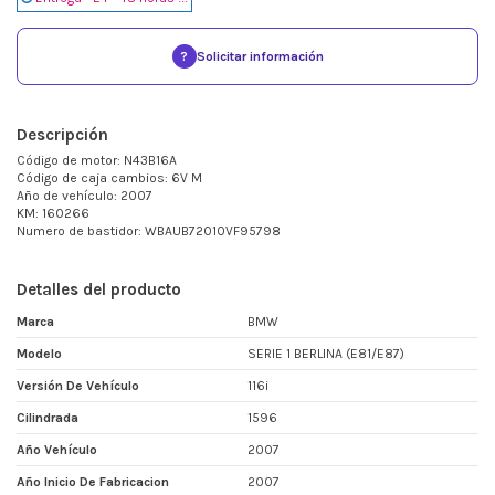
?
Solicitar información
Descripción
Código de motor: N43B16A
Código de caja cambios: 6V M
Año de vehículo: 2007
KM: 160266
Numero de bastidor: WBAUB72010VF95798
Detalles del producto
Marca
BMW
Modelo
SERIE 1 BERLINA (E81/E87)
Versión De Vehículo
116i
Cilindrada
1596
Año Vehículo
2007
Año Inicio De Fabricacion
2007