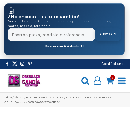
🤖
¿No encuentras tu recambio?
Nuestro Asistente AI de Recambios te ayuda a buscar por pieza,
marca, modelo, referencia.
BUSCAR AI
Buscar con Asistente AI
Contáctenos
0
Inicio
Pіezas
ELECTRICIDAD
CAJA RELES / FUSIBLES CITROEN XSARA PICASSO
2.0 HDi Exclusive 2003 9649627780 211662