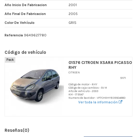
Año Inicio De Fabricacion
2001
Año Final De Fabricacion
2005
Color De Vehículo
GRIS
Referencia
9649627780
Código de vehículo
Pack
01576 CITROEN XSARA PICASSO
RHY
CITROEN
51171
Código de motor - RHY
Código de caja cambios - 5V M
Año de vehículo - 2003
KM - 179547
Numero de bastidor - VF7CHRHYB39504880
Ver toda la información
Reseñas
(0)