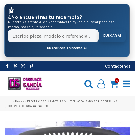
🤖
¿No encuentras tu recambio?
Nuestro Asistente AI de Recambios te ayuda a buscar por pieza,
marca, modelo, referencia.
BUSCAR AI
Buscar con Asistente AI
Contáctenos
0
Inicio
Pіezas
ELECTRICIDAD
PANTALLA MULTIFUNCION BMW SERIE 5 BERLINA
(E60) 520i 2003 6945661 163289