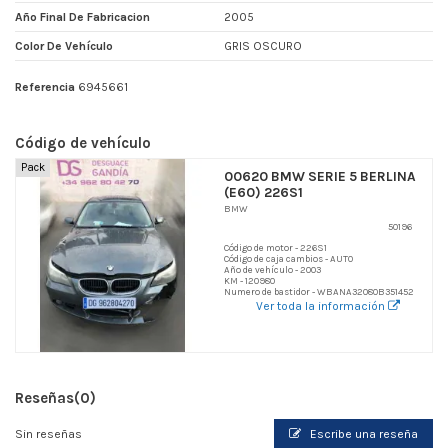
Año Final De Fabricacion
2005
Color De Vehículo
GRIS OSCURO
Referencia
6945661
Código de vehículo
Pack
00620 BMW SERIE 5 BERLINA
(E60) 226S1
BMW
50196
Código de motor - 226S1
Código de caja cambios - AUTO
Año de vehículo - 2003
KM - 120980
Numero de bastidor - WBANA32080B351452
Ver toda la información
Reseñas
(0)
Sin reseñas
Escribe una reseña