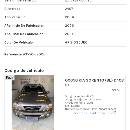
Versión De Vehículo
2.5 CRDi Concept
Cilindrada
2497
Año Vehículo
2006
Año Inicio De Fabricacion
2006
Año Final De Fabricacion
2010
Color De Vehículo
GRIS OSCURO
Referencia
93550-3E000
Código de vehículo
Pack
00658 KIA SORENTO (BL) D4CB
KIA
50234
Código de motor - D4CB
Código de caja cambios - 5V M
Año de vehículo - 2006
KM - 182040
Numero de bastidor - KNEJC524575704271
Ver toda la información