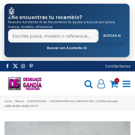
🤖
¿No encuentras tu recambio?
Nuestro Asistente AI de Recambios te ayuda a buscar por pieza,
marca, modelo, referencia.
BUSCAR AI
Buscar con Asistente AI
Contáctenos
0
Inicio
Pіezas
ELECTRICIDAD
INTERRUPTOR KIA SORENTO (BL) 2.5 CRDi Concept
2006 93550-3E000 175777