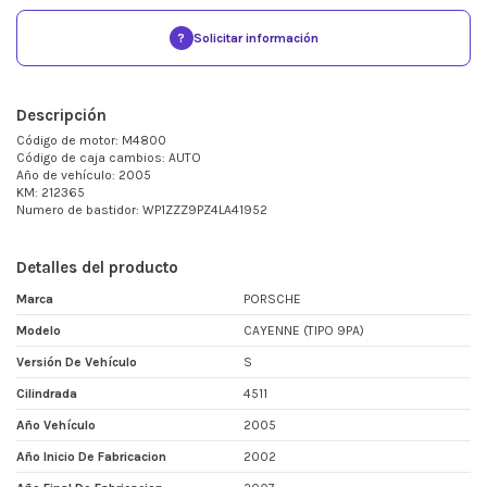
?
Solicitar información
Descripción
Código de motor: M4800
Código de caja cambios: AUTO
Año de vehículo: 2005
KM: 212365
Numero de bastidor: WP1ZZZ9PZ4LA41952
Detalles del producto
Marca
PORSCHE
Modelo
CAYENNE (TIPO 9PA)
Versión De Vehículo
S
Cilindrada
4511
Año Vehículo
2005
Año Inicio De Fabricacion
2002