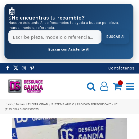
🤖
¿No encuentras tu recambio?
Nuestro Asistente AI de Recambios te ayuda a buscar por pieza,
marca, modelo, referencia.
BUSCAR AI
Buscar con Asistente AI
Contáctenos
0
Inicio
Pіezas
ELECTRICIDAD
SISTEMA AUDIO / RADIO CD PORSCHE CAYENNE
(TIPO 9PA) S 2005 183075