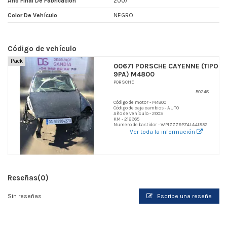
Año Final De Fabricacion
2007
Color De Vehículo
NEGRO
Código de vehículo
Pack
00671 PORSCHE CAYENNE (TIPO
9PA) M4800
PORSCHE
50248
Código de motor - M4800
Código de caja cambios - AUTO
Año de vehículo - 2005
KM - 212365
Numero de bastidor - WP1ZZZ9PZ4LA41952
Ver toda la información
Reseñas
(0)
Sin reseñas
Escribe una reseña