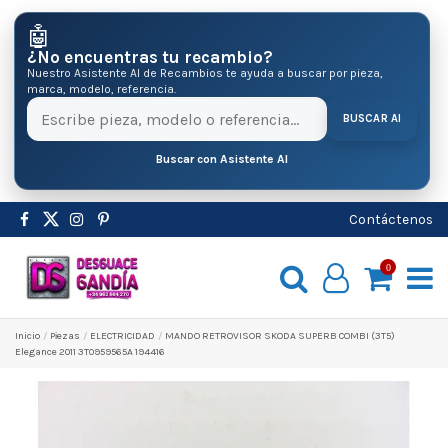
🤖
¿No encuentras tu recambio?
Nuestro Asistente AI de Recambios te ayuda a buscar por pieza,
marca, modelo, referencia.
BUSCAR AI
Buscar con Asistente AI
Contáctenos
0
Inicio
Pіezas
ELECTRICIDAD
MANDO RETROVISOR SKODA SUPERB COMBI (3T5)
Elegance 2011 3T0959565A 194416