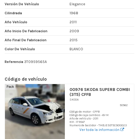
Versión De Vehículo
Elegance
Cilindrada
1968
Año Vehículo
2011
Año Inicio De Fabricacion
2009
Año Final De Fabricacion
2015
Color De Vehículo
BLANCO
Referencia
3T0959565A
Código de vehículo
Pack
00976 SKODA SUPERB COMBI
(3T5) CFFB
SKODA
50562
Código de motor - CFFB
Código de caja cambios - 6V M
Año de vehículo - 2011
KM - 179547
Numero de bastidor - TMBJE93T5C9010023
Ver toda la información