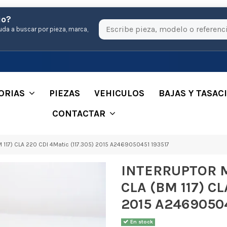
io?
uda a buscar por pieza, marca,
ORIAS
PIEZAS
VEHICULOS
BAJAS Y TASAC
CONTACTAR
17) CLA 220 CDI 4Matic (117.305) 2015 A2469050451 193517
INTERRUPTOR 
CLA (BM 117) CL
2015 A24690504
En stock