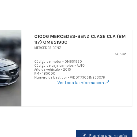
01006 MERCEDES-BENZ CLASE CLA (BM
117) OM651930
MERCEDES-BENZ
50592
Código de motor - OM651930
Código de caja cambios - AUTO
Año de vehículo - 2015
KM - 185000
Numero de bastidor - WDD1173051N233076
Ver toda la información
Escribe una reseña