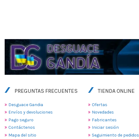
PREGUNTAS FRECUENTES
TIENDA ONLINE
Desguace Gandia
Ofertas
Envíos y devoluciones
Novedades
Pago seguro
Fabricantes
Contáctenos
Iniciar sesión
Mapa del sitio
Seguimiento de pedidos