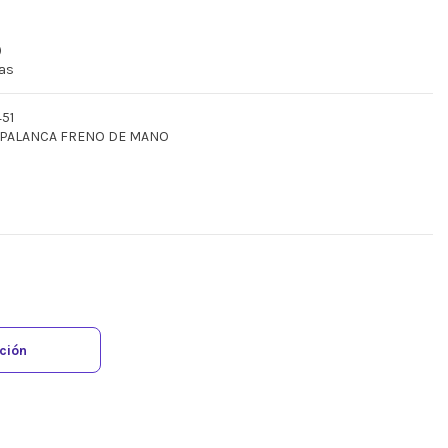
)
ras
451
1 PALANCA FRENO DE MANO
ación