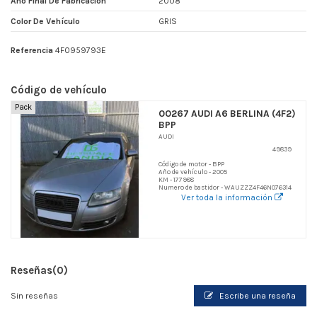
Año Final De Fabricacion
2008
Color De Vehículo
GRIS
Referencia
4F0959793E
Código de vehículo
Pack
00267 AUDI A6 BERLINA (4F2)
BPP
AUDI
49839
Código de motor - BPP
Año de vehículo - 2005
KM - 177988
Numero de bastidor - WAUZZZ4F46N076314
Ver toda la información
Reseñas
(0)
Sin reseñas
Escribe una reseña