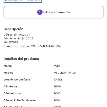
?
Solicitar información
Descripción
Código de motor: BPP
Año de vehículo: 2005
KM: 177988
Numero de bastidor: WAUZZZ4F46N076314
Detalles del producto
Marca
AUDI
Modelo
A6 BERLINA (4F2)
Versión De Vehículo
2.7 TDI
Cilindrada
2698
Año Vehículo
2005
Año Inicio De Fabricacion
2004