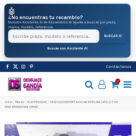
🤖
¿No encuentras tu recambio?
Nuestro Asistente AI de Recambios te ayuda a buscar por pieza,
marca, modelo, referencia.
BUSCAR AI
Buscar con Asistente AI
Contáctenos
0
Inicio
Pіezas
ELECTRICIDAD
MODULO CONFORT AUDI A6 BERLINA (4F2) 2.7 TDI
2005 4F0959793E 157050