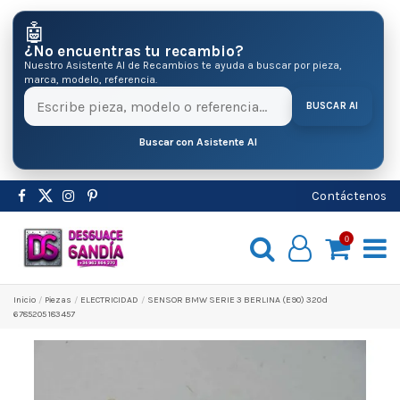
🤖
¿No encuentras tu recambio?
Nuestro Asistente AI de Recambios te ayuda a buscar por pieza,
marca, modelo, referencia.
BUSCAR AI
Buscar con Asistente AI
Contáctenos
0
Inicio
Pіezas
ELECTRICIDAD
SENSOR BMW SERIE 3 BERLINA (E90) 320d
6785205 183457