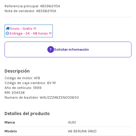
Referencia principal: 4B5962115A
Nota de vendedor: 4B5962115A
Envio - Gratis !!!
Entrega - 24 - 48 horas !!!
?
Solicitar información
Descripción
Código de motor: AFB
Código de caja cambios: 6V M
Año de vehículo: 1999
KM: 204536
Numero de bastidor: WAUZZZ4BZXN033650
Detalles del producto
Marca
AUDI
Modelo
A6 BERLINA (4B2)