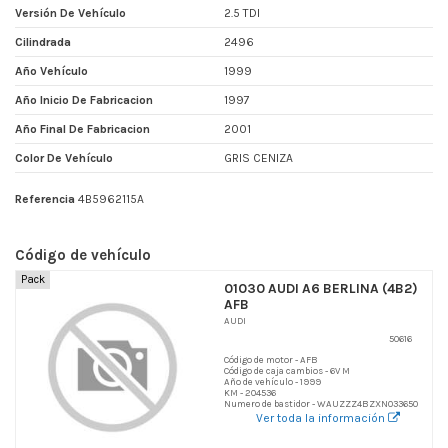
Versión De Vehículo
2.5 TDI
Cilindrada
2496
Año Vehículo
1999
Año Inicio De Fabricacion
1997
Año Final De Fabricacion
2001
Color De Vehículo
GRIS CENIZA
Referencia
4B5962115A
Código de vehículo
Pack
01030 AUDI A6 BERLINA (4B2)
AFB
AUDI
50616
Código de motor - AFB
Código de caja cambios - 6V M
Año de vehículo - 1999
KM - 204536
Numero de bastidor - WAUZZZ4BZXN033650
Ver toda la información