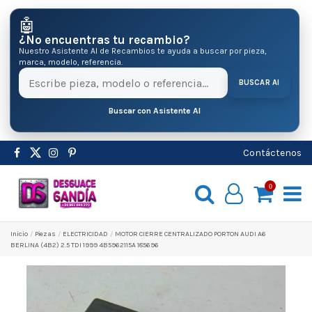
🤖
¿No encuentras tu recambio?
Nuestro Asistente AI de Recambios te ayuda a buscar por pieza,
marca, modelo, referencia.
BUSCAR AI
Buscar con Asistente AI
Contáctenos
0
Inicio
Pіezas
ELECTRICIDAD
MOTOR CIERRE CENTRALIZADO PORTON AUDI A6
BERLINA (4B2) 2.5 TDI 1999 4B5962115A 185696