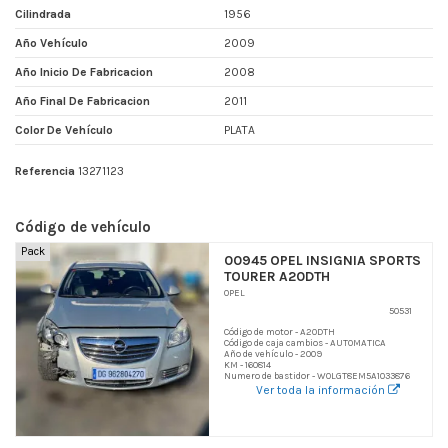
Cilindrada
1956
Año Vehículo
2009
Año Inicio De Fabricacion
2008
Año Final De Fabricacion
2011
Color De Vehículo
PLATA
Referencia
13271123
Código de vehículo
Pack
00945 OPEL INSIGNIA SPORTS
TOURER A20DTH
OPEL
50531
Código de motor - A20DTH
Código de caja cambios - AUTOMATICA
Año de vehículo - 2009
KM - 160814
Numero de bastidor - W0LGT8EM5A1033876
Ver toda la información