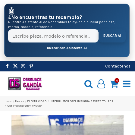
🤖
¿No encuentras tu recambio?
Nuestro Asistente AI de Recambios te ayuda a buscar por pieza,
marca, modelo, referencia.
BUSCAR AI
Buscar con Asistente AI
Contáctenos
0
Inicio
Pіezas
ELECTRICIDAD
INTERRUPTOR OPEL INSIGNIA SPORTS TOURER
Sport 2009 13271123 179332