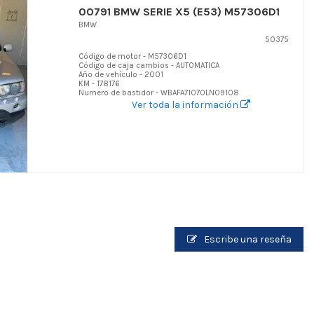
00791 BMW SERIE X5 (E53) M57306D1
BMW
50375
Código de motor - M57306D1
Código de caja cambios - AUTOMATICA
Año de vehículo - 2001
KM - 178176
Numero de bastidor - WBAFA71070LN09108
Ver toda la información
Escribe una reseña