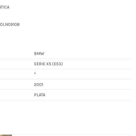
ATICA
70LN09108
BMW
SERIE X5 (E53)
*
2001
PLATA