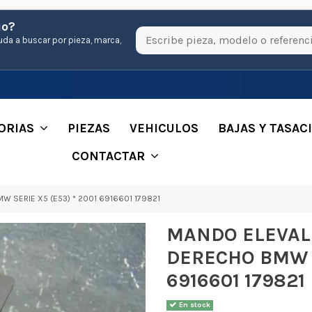
io?
uda a buscar por pieza, marca,
ORIAS
PIEZAS
VEHICULOS
BAJAS Y TASAC
CONTACTAR
SERIE X5 (E53) * 2001 6916601 179821
MANDO ELEVAL
DERECHO BMW S
6916601 179821
En stock