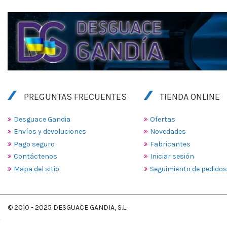
PREGUNTAS FRECUENTES
TIENDA ONLINE
Desguace Gandia
Ofertas
Envíos y devoluciones
Novedades
Pago seguro
Fabricantes
Contáctenos
Iniciar sesión
Mapa del sitio
Seguimiento de pedidos
© 2010 - 2025 DESGUACE GANDIA, S.L.