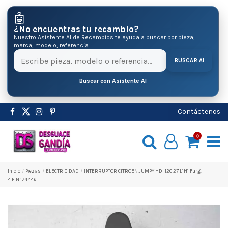
🤖
¿No encuentras tu recambio?
Nuestro Asistente AI de Recambios te ayuda a buscar por pieza,
marca, modelo, referencia.
BUSCAR AI
Buscar con Asistente AI
Contáctenos
0
Inicio
Pіezas
ELECTRICIDAD
INTERRUPTOR CITROEN JUMPY HDi 120 27 L1H1 Furg.
4 PIN 174446