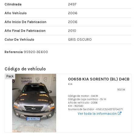
Cilindrada
2497
Año Vehículo
2006
Año Inicio De Fabricacion
2006
Año Final De Fabricacion
2010
Color De Vehículo
GRIS OSCURO
Referencia
95920-3E600
Código de vehículo
Pack
00658 KIA SORENTO (BL) D4CB
KIA
50234
Código de motor - D4CB
Código de caja cambios - 5V M
Año de vehículo - 2006
KM - 182040
Numero de bastidor - KNEJC524575704271
Ver toda la información