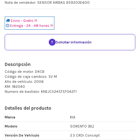
Nota de vendedor: SENSOR AIRBAG 959203E600
Envio - Gratis !!!
Entrega - 24 - 48 horas !!!
?
Solicitar información
Descripción
Código de motor: D4CB
Código de caja cambios: 5V M
Año de vehículo: 2006
KM: 182040
Numero de bastidor: KNEJC524575704271
Detalles del producto
Marca
KIA
Modelo
SORENTO (BL)
Versión De Vehículo
2.5 CRDi Concept