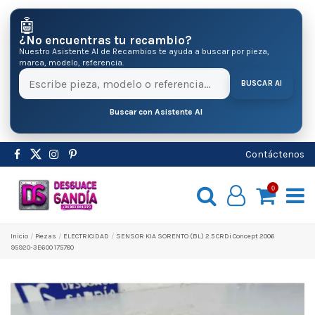
🤖
¿No encuentras tu recambio?
Nuestro Asistente AI de Recambios te ayuda a buscar por pieza,
marca, modelo, referencia.
BUSCAR AI
Buscar con Asistente AI
Contáctenos
0
Inicio
Pіezas
ELECTRICIDAD
SENSOR KIA SORENTO (BL) 2.5 CRDi Concept 2006
95920-3E600 175780