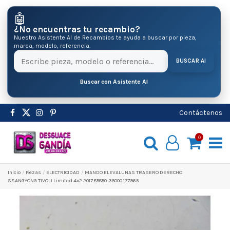
🤖
¿No encuentras tu recambio?
Nuestro Asistente AI de Recambios te ayuda a buscar por pieza,
marca, modelo, referencia.
BUSCAR AI
Buscar con Asistente AI
Contáctenos
0
Inicio
Pіezas
ELECTRICIDAD
MANDO ELEVALUNAS TRASERO DERECHO
SSANGYONG TIVOLI Limited 4x2 2017 85850-35000 177965