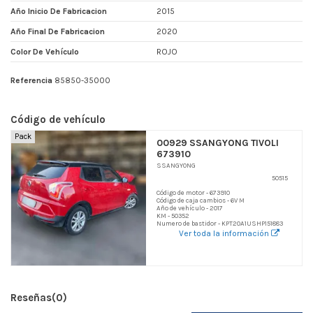
Año Inicio De Fabricacion
2015
Año Final De Fabricacion
2020
Color De Vehículo
ROJO
Referencia
85850-35000
Código de vehículo
Pack
00929 SSANGYONG TIVOLI
673910
SSANGYONG
50515
Código de motor - 673910
Código de caja cambios - 6V M
Año de vehículo - 2017
KM - 50352
Numero de bastidor - KPT20A1USHP151883
Ver toda la información
Reseñas
(0)