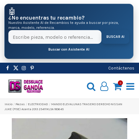
🤖
¿No encuentras tu recambio?
Nuestro Asistente AI de Recambios te ayuda a buscar por pieza,
marca, modelo, referencia.
BUSCAR AI
Buscar con Asistente AI
Contáctenos
0
Inicio
Pіezas
ELECTRICIDAD
MANDO ELEVALUNAS TRASERO DERECHO NISSAN
JUKE (F15E) Acenta 2013 254111KL5A 180645