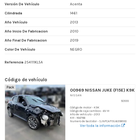
Versión De Vehículo
Acenta
Cilindrada
1461
Año Vehículo
2013
Año Inicio De Fabricacion
2010
Año Final De Fabricacion
2019
Color De Vehículo
NEGRO
Referencia
254111KL5A
Código de vehículo
Pack
00969 NISSAN JUKE (F15E) K9K
NISSAN
50555
Código de motor - K9K
Código de caja cambios - 6V M
Año de vehículo - 2013
KM - 184786
Numero de bastidor - SJNFCAF15U6398100
Ver toda la información