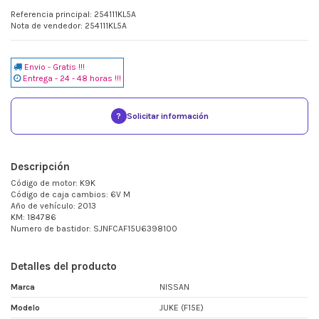
Referencia principal: 254111KL5A
Nota de vendedor: 254111KL5A
Envio - Gratis !!!
Entrega - 24 - 48 horas !!!
?
Solicitar información
Descripción
Código de motor: K9K
Código de caja cambios: 6V M
Año de vehículo: 2013
KM: 184786
Numero de bastidor: SJNFCAF15U6398100
Detalles del producto
Marca
NISSAN
Modelo
JUKE (F15E)