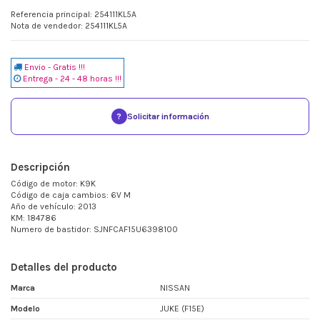
Referencia principal: 254111KL5A
Nota de vendedor: 254111KL5A
Envio - Gratis !!!
Entrega - 24 - 48 horas !!!
?
Solicitar información
Descripción
Código de motor: K9K
Código de caja cambios: 6V M
Año de vehículo: 2013
KM: 184786
Numero de bastidor: SJNFCAF15U6398100
Detalles del producto
Marca
NISSAN
Modelo
JUKE (F15E)