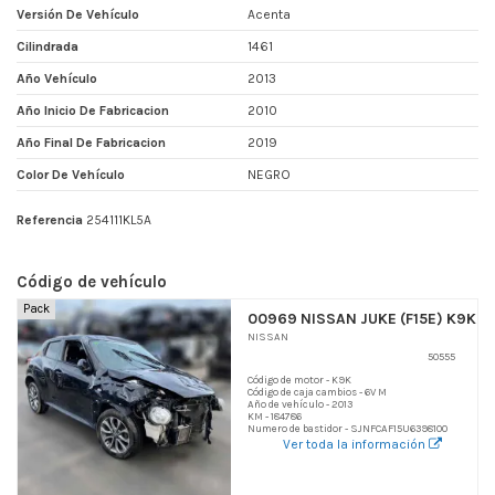
Versión De Vehículo
Acenta
Cilindrada
1461
Año Vehículo
2013
Año Inicio De Fabricacion
2010
Año Final De Fabricacion
2019
Color De Vehículo
NEGRO
Referencia
254111KL5A
Código de vehículo
Pack
00969 NISSAN JUKE (F15E) K9K
NISSAN
50555
Código de motor - K9K
Código de caja cambios - 6V M
Año de vehículo - 2013
KM - 184786
Numero de bastidor - SJNFCAF15U6398100
Ver toda la información