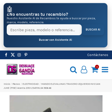
🤖
¿No encuentras tu recambio?
Nuestro Asistente AI de Recambios te ayuda a buscar por pieza,
marca, modelo, referencia.
BUSCAR AI
Buscar con Asistente AI
Contáctenos
0
Inicio
Pіezas
ELECTRICIDAD
MANDO ELEVALUNAS TRASERO IZQUIERDO NISSAN
JUKE (F15E) Acenta 2013 254111KL5A 180646