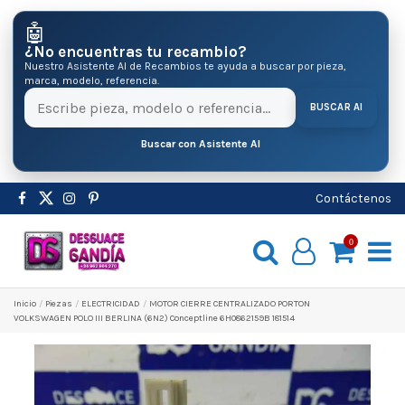
🤖
¿No encuentras tu recambio?
Nuestro Asistente AI de Recambios te ayuda a buscar por pieza,
marca, modelo, referencia.
BUSCAR AI
Buscar con Asistente AI
Contáctenos
0
Inicio
Pіezas
ELECTRICIDAD
MOTOR CIERRE CENTRALIZADO PORTON
VOLKSWAGEN POLO III BERLINA (6N2) Conceptline 6H0862159B 181514