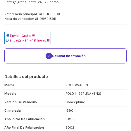
Entrega gratis, entre 24 - 72 horas
Referencia principal: 6H0862159B
Nota de vendedor: 6H0862159B
Envio - Gratis !!!
Entrega - 24 - 48 horas !!!
?
Solicitar información
Detalles del producto
Marca
VOLKSWAGEN
Modelo
POLO III BERLINA (6N2)
Versión De Vehículo
Conceptline
Cilindrada
1390
Año Inicio De Fabricacion
1999
Año Final De Fabricacion
2002