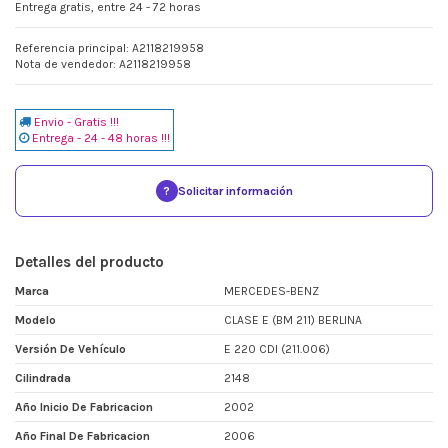
Entrega gratis, entre 24 - 72 horas
Referencia principal: A2118219958
Nota de vendedor: A2118219958
Envio - Gratis !!!
Entrega - 24 - 48 horas !!!
?
Solicitar información
Detalles del producto
Marca
MERCEDES-BENZ
Modelo
CLASE E (BM 211) BERLINA
Versión De Vehículo
E 220 CDI (211.006)
Cilindrada
2148
Año Inicio De Fabricacion
2002
Año Final De Fabricacion
2006