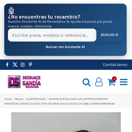
🤖
¿No encuentras tu recambio?
Nuestro Asistente AI de Recambios te ayuda a buscar por pieza,
marca, modelo, referencia.
BUSCAR AI
Buscar con Asistente AI
Contáctenos
0
Inicio
Pіezas
ELECTRICIDAD
MANDO ELEVALUNAS DELANTERO DERECHO
MERCEDES-BENZ CLASE E (BM 211) BERLINA E 220 CDI (211.006) A2118219958 185140