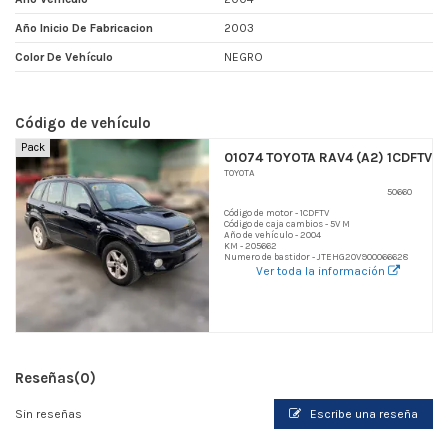
Año Inicio De Fabricacion
2003
Color De Vehículo
NEGRO
Código de vehículo
Pack
01074 TOYOTA RAV4 (A2) 1CDFTV
TOYOTA
50660
Código de motor - 1CDFTV
Código de caja cambios - 5V M
Año de vehículo - 2004
KM - 205662
Numero de bastidor - JTEHG20V900066628
Ver toda la información
Reseñas
(0)
Sin reseñas
Escribe una reseña