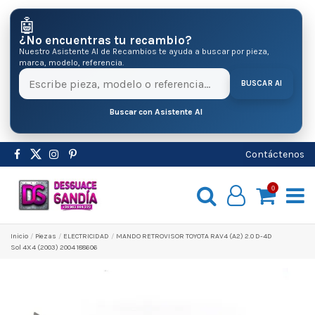
🤖
¿No encuentras tu recambio?
Nuestro Asistente AI de Recambios te ayuda a buscar por pieza,
marca, modelo, referencia.
BUSCAR AI
Buscar con Asistente AI
Contáctenos
0
Inicio
Pіezas
ELECTRICIDAD
MANDO RETROVISOR TOYOTA RAV4 (A2) 2.0 D-4D
Sol 4X4 (2003) 2004 188606