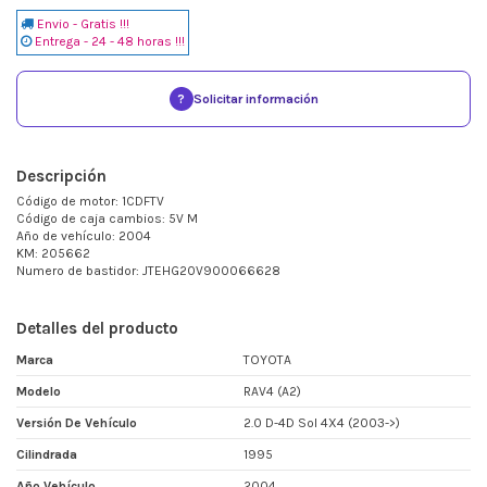
Envio - Gratis !!!
Entrega - 24 - 48 horas !!!
?
Solicitar información
Descripción
Código de motor: 1CDFTV
Código de caja cambios: 5V M
Año de vehículo: 2004
KM: 205662
Numero de bastidor: JTEHG20V900066628
Detalles del producto
Marca
TOYOTA
Modelo
RAV4 (A2)
Versión De Vehículo
2.0 D-4D Sol 4X4 (2003->)
Cilindrada
1995
Año Vehículo
2004