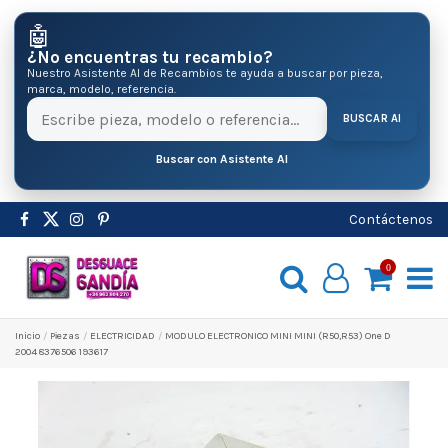
🤖
¿No encuentras tu recambio?
Nuestro Asistente AI de Recambios te ayuda a buscar por pieza,
marca, modelo, referencia.
BUSCAR AI
Buscar con Asistente AI
Contáctenos
0
Inicio
Pіezas
ELECTRICIDAD
MODULO ELECTRONICO MINI MINI (R50,R53) One D
2004 8376506 193617