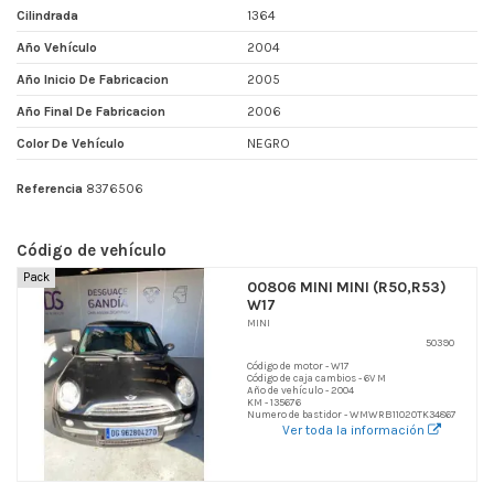
Cilindrada
1364
Año Vehículo
2004
Año Inicio De Fabricacion
2005
Año Final De Fabricacion
2006
Color De Vehículo
NEGRO
Referencia
8376506
Código de vehículo
Pack
00806 MINI MINI (R50,R53)
W17
MINI
50390
Código de motor - W17
Código de caja cambios - 6V M
Año de vehículo - 2004
KM - 135676
Numero de bastidor - WMWRB11020TK34867
Ver toda la información