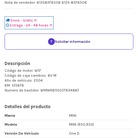
Nota de vendedor: 61358376506 6135-8376506
Envio - Gratis !!!
Entrega - 24 - 48 horas !!!
?
Solicitar información
Descripción
Código de motor: W17
Código de caja cambios: 6V M
Año de vehículo: 2004
KM: 135676
Numero de bastidor: WMWRB11020TK34867
Detalles del producto
Marca
MINI
Modelo
MINI (R50,R53)
Versión De Vehículo
One D