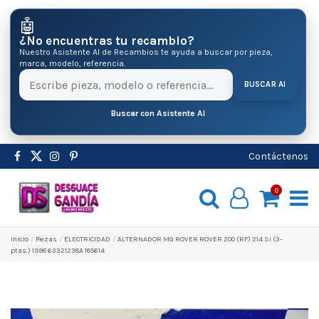
🤖
¿No encuentras tu recambio?
Nuestro Asistente AI de Recambios te ayuda a buscar por pieza,
marca, modelo, referencia.
BUSCAR AI
Buscar con Asistente AI
Contáctenos
0
Inicio
Pіezas
ELECTRICIDAD
ALTERNADOR MG ROVER ROVER 200 (RF) 214 Si (3-
ptas.) 1998 63321238A 185614