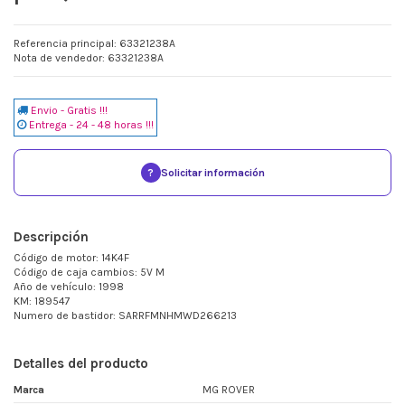
Referencia principal: 63321238A
Nota de vendedor: 63321238A
Envio - Gratis !!!
Entrega - 24 - 48 horas !!!
?
Solicitar información
Descripción
Código de motor: 14K4F
Código de caja cambios: 5V M
Año de vehículo: 1998
KM: 189547
Numero de bastidor: SARRFMNHMWD266213
Detalles del producto
Marca
MG ROVER