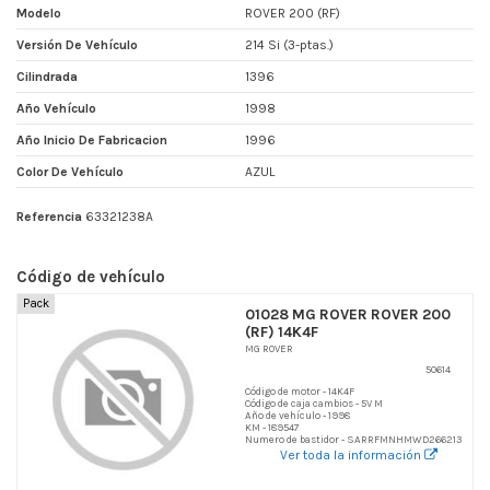
Modelo
ROVER 200 (RF)
Versión De Vehículo
214 Si (3-ptas.)
Cilindrada
1396
Año Vehículo
1998
Año Inicio De Fabricacion
1996
Color De Vehículo
AZUL
Referencia
63321238A
Código de vehículo
Pack
01028 MG ROVER ROVER 200
(RF) 14K4F
MG ROVER
50614
Código de motor - 14K4F
Código de caja cambios - 5V M
Año de vehículo - 1998
KM - 189547
Numero de bastidor - SARRFMNHMWD266213
Ver toda la información