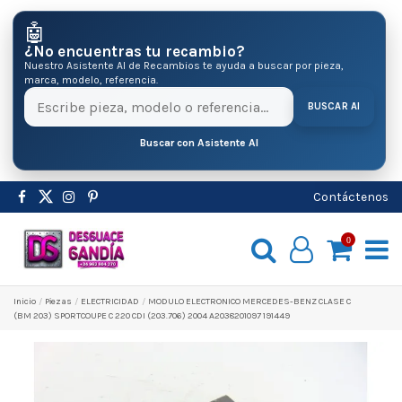
🤖
¿No encuentras tu recambio?
Nuestro Asistente AI de Recambios te ayuda a buscar por pieza,
marca, modelo, referencia.
BUSCAR AI
Buscar con Asistente AI
Contáctenos
0
Inicio
Pіezas
ELECTRICIDAD
MODULO ELECTRONICO MERCEDES-BENZ CLASE C
(BM 203) SPORTCOUPE C 220 CDI (203.706) 2004 A2038201097 191449