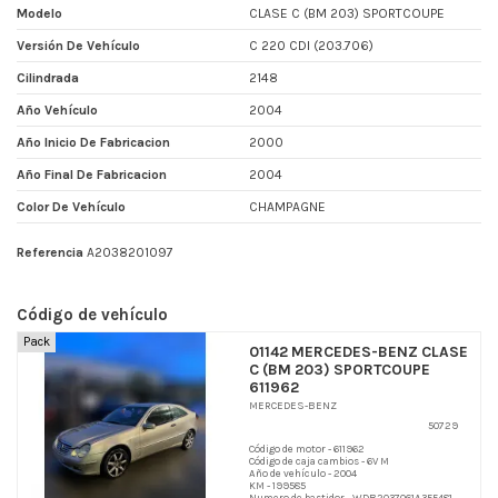
Modelo
CLASE C (BM 203) SPORTCOUPE
Versión De Vehículo
C 220 CDI (203.706)
Cilindrada
2148
Año Vehículo
2004
Año Inicio De Fabricacion
2000
Año Final De Fabricacion
2004
Color De Vehículo
CHAMPAGNE
Referencia
A2038201097
Código de vehículo
Pack
01142 MERCEDES-BENZ CLASE
C (BM 203) SPORTCOUPE
611962
MERCEDES-BENZ
50729
Código de motor - 611962
Código de caja cambios - 6V M
Año de vehículo - 2004
KM - 199585
Numero de bastidor - WDB2037061A355481