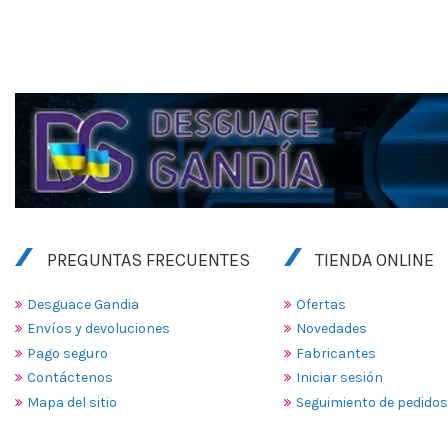
PREGUNTAS FRECUENTES
TIENDA ONLINE
Desguace Gandia
Ofertas
Envíos y devoluciones
Novedades
Pago seguro
Fabricantes
Contáctenos
Iniciar sesión
Mapa del sitio
Seguimiento de pedidos