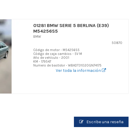
01281 BMW SERIE 5 BERLINA (E39)
M54256S5
BMW
50870
Código de motor - M54256S5
Código de caja cambios - 5V M
Año de vehículo - 2001
KM - 179547
Numero de bastidor - WBADT31020GN74175
Ver toda la información
Escribe una reseña