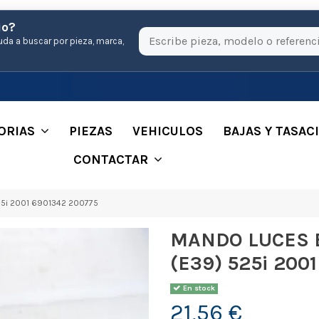
io?
uda a buscar por pieza, marca,
ORIAS
PIEZAS
VEHICULOS
BAJAS Y TASAC
CONTACTAR
5i 2001 6901342 200775
MANDO LUCES 
(E39) 525i 200
En stock
21,56 €