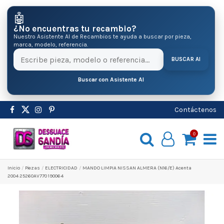
🤖
¿No encuentras tu recambio?
Nuestro Asistente AI de Recambios te ayuda a buscar por pieza,
marca, modelo, referencia.
BUSCAR AI
Buscar con Asistente AI
Contáctenos
0
Inicio
Pіezas
ELECTRICIDAD
MANDO LIMPIA NISSAN ALMERA (N16/E) Acenta
2004 25260AV770 190064