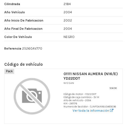
Cilindrada
2184
Año Vehículo
2004
Año Inicio De Fabricacion
2002
Año Final De Fabricacion
2004
Color De Vehículo
NEGRO
Referencia
25260AV770
Código de vehículo
Pack
01111 NISSAN ALMERA (N16/E)
YD22DDT
NISSAN
50698
Código de motor - YD22DDT
Código de caja cambios - 5V M
Año de vehículo - 2004
KM - 261176
Numero de bastidor - SJNFDAN16U0485036
Ver toda la información