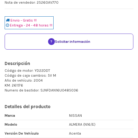
Nota de vendedor: 25260AV770
Envio - Gratis !!!
Entrega - 24 - 48 horas !!!
?
Solicitar información
Descripción
Código de motor: YD22DDT
Código de caja cambios: 5V M
Año de vehículo: 2004
KM: 261176
Numero de bastidor: SJNFDAN16U0485036
Detalles del producto
Marca
NISSAN
Modelo
ALMERA (N16/E)
Versión De Vehículo
Acenta