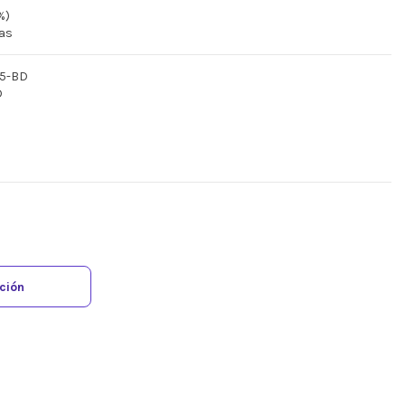
%)
ras
35-BD
D
ación