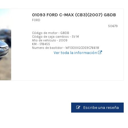
01093 FORD C-MAX (CB3)(2007) G8DB
FORD
50679
Código de motor - G8DB
Código de caja cambios - 5V M
Año de vehículo - 2009
KM - 178455
Numero de bastidor - WF0EXXGCDE9C76618
Ver toda la información
Escribe una reseña