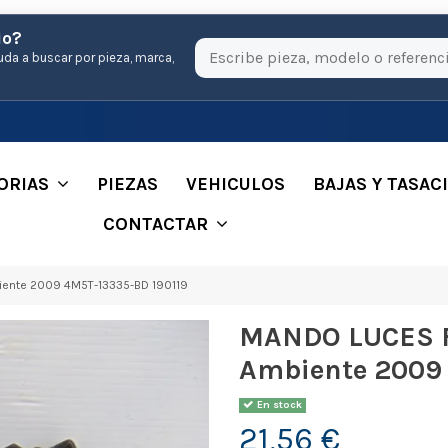
io?
uda a buscar por pieza, marca,
ORIAS
PIEZAS
VEHICULOS
BAJAS Y TASAC
CONTACTAR
ente 2009 4M5T-13335-BD 190119
MANDO LUCES F
Ambiente 2009 
En stock
21,56 €