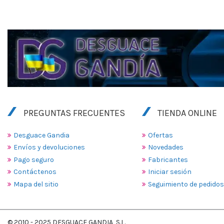
PREGUNTAS FRECUENTES
TIENDA ONLINE
Desguace Gandia
Ofertas
Envíos y devoluciones
Novedades
Pago seguro
Fabricantes
Contáctenos
Iniciar sesión
Mapa del sitio
Seguimiento de pedidos
© 2010 - 2025 DESGUACE GANDIA, S.L.