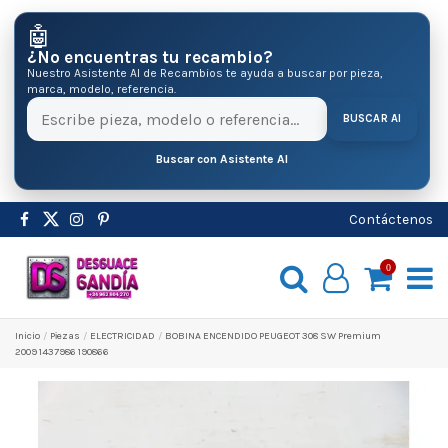
🤖
¿No encuentras tu recambio?
Nuestro Asistente AI de Recambios te ayuda a buscar por pieza,
marca, modelo, referencia.
BUSCAR AI
Buscar con Asistente AI
Contáctenos
0
Inicio
Pіezas
ELECTRICIDAD
BOBINA ENCENDIDO PEUGEOT 308 SW Premium
2009 1437986 190866