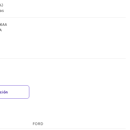
%)
ras
66AA
A
ación
FORD