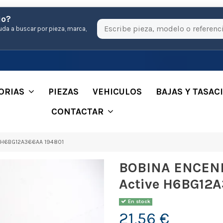
io?
uda a buscar por pieza, marca,
ORIAS
PIEZAS
VEHICULOS
BAJAS Y TASAC
CONTACTAR
e H6BG12A366AA 194801
BOBINA ENCEND
Active H6BG12
En stock
21,56 €