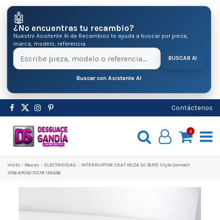
🤖
¿No encuentras tu recambio?
Nuestro Asistente AI de Recambios te ayuda a buscar por pieza,
marca, modelo, referencia.
BUSCAR AI
Buscar con Asistente AI
Contáctenos
0
Inicio
Pіezas
ELECTRICIDAD
INTERRUPTOR SEAT IBIZA SC (6P5) Style Connect
2016 6P0927137B 195456