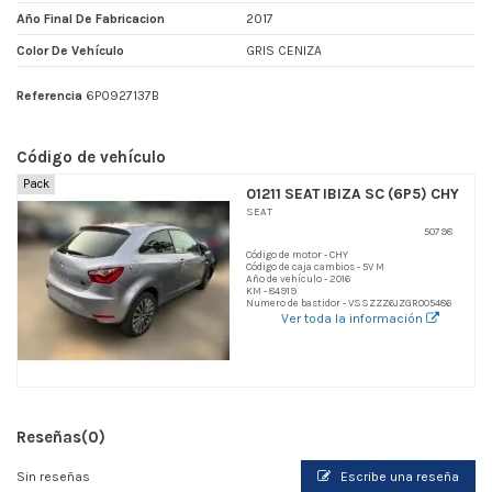
Año Final De Fabricacion
2017
Color De Vehículo
GRIS CENIZA
Referencia
6P0927137B
Código de vehículo
Pack
01211 SEAT IBIZA SC (6P5) CHY
SEAT
50798
Código de motor - CHY
Código de caja cambios - 5V M
Año de vehículo - 2016
KM - 84919
Numero de bastidor - VSSZZZ6JZGR005486
Ver toda la información
Reseñas
(0)
Sin reseñas
Escribe una reseña