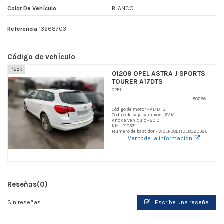
Color De Vehículo
BLANCO
Referencia
13268703
Código de vehículo
Pack
01209 OPEL ASTRA J SPORTS
TOURER A17DTS
OPEL
50796
Código de motor - A17DTS
Código de caja cambios - 6V M
Año de vehículo - 2010
KM - 210331
Numero de bastidor - W0LPD8EH9E8029326
Ver toda la información
Reseñas
(0)
Sin reseñas
Escribe una reseña