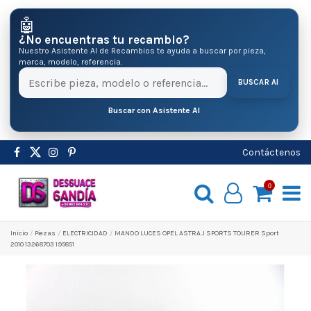
🤖
¿No encuentras tu recambio?
Nuestro Asistente AI de Recambios te ayuda a buscar por pieza,
marca, modelo, referencia.
BUSCAR AI
Buscar con Asistente AI
Contáctenos
0
Inicio
Pіezas
ELECTRICIDAD
MANDO LUCES OPEL ASTRA J SPORTS TOURER Sport
2010 13268703 195851