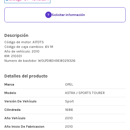
?
Solicitar información
Descripción
Código de motor: A17DTS
Código de caja cambios: 6V M
Año de vehículo: 2010
KM: 210331
Numero de bastidor: W0LPD8EH9E8029326
Detalles del producto
Marca
OPEL
Modelo
ASTRA J SPORTS TOURER
Versión De Vehículo
Sport
Cilindrada
1686
Año Vehículo
2010
Año Inicio De Fabricacion
2010